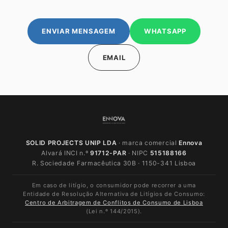
ENVIAR MENSAGEM
WHATSAPP
EMAIL
SOLID PROJECTS UNIP LDA
· marca comercial
Ennova
Alvará INCI n.º
91712-PAR
· NIPC
515188166
R. Sociedade Farmacêutica 30B · 1150-341 Lisboa
Em caso de litígio, o consumidor pode recorrer a uma
Entidade de Resolução Alternativa de Litígios de Consumo:
Centro de Arbitragem de Conflitos de Consumo de Lisboa
(Lei n.º 144/2015).